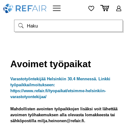
Avoimet työpaikat
Varastotyöntekijää Helsinkiin 30.4 Mennessä. Linkki
työpaikkailmoitukseen:
https://www.refair.fi/tyopaikat/etsimme-helsinkiin-
varastotyontekijaa/
Mahdollisten avointen työpaikkojen lisäksi voit lähettää
avoimen työhakemuksen alla olevasta lomakkeesta tai
sähköpostilla
milja.heinonen@refair.fi
.