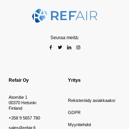
Seuraa meitä:
Refair Oy
Yritys
Atomitie 1
Rekisteröidy asiakkaaksi
00370 Helsinki
Finland
GDPR
+358 9 5657 780
Myyntiehdot
sales@refair.fi