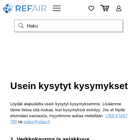
Usein kysytyt kysymykset
Löydät alapuolelta usein kysytyt kysymyksemme. Lisäämme
tänne tietoa sitä mukaa, kun kysymyksiä esiintyy. Jos et löydä
etsimääsi vastausta, myyntimme auttaa mielellään:
+358 9 5657
780
tai
sales@refair.fi
.
1. Verkkokauppa ja asiakkuus