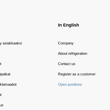
In English
dy asiakkaaksi
Company
About refrigeration
t
Contact us
öpaikat
Register as a customer
eklamaatiot
Open positions
t
aus