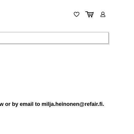
ow or by email to
milja.heinonen@refair.fi
.