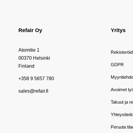
Refair Oy
Yritys
Atomitie 1
Rekisteröi
00370 Helsinki
GDPR
Finland
Myyntiehdo
+358 9 5657 780
Avoimet ty
sales@refair.fi
Takuut ja r
Yhteystiedo
Peruuta til