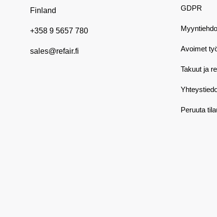
GDPR
Finland
Myyntiehdo
+358 9 5657 780
Avoimet ty
sales@refair.fi
Takuut ja r
Yhteystiedo
Peruuta til