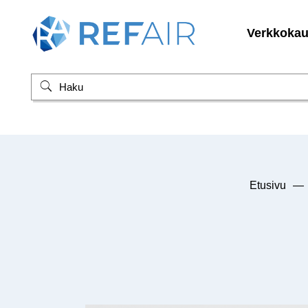
Verkkoka
Etusivu
—