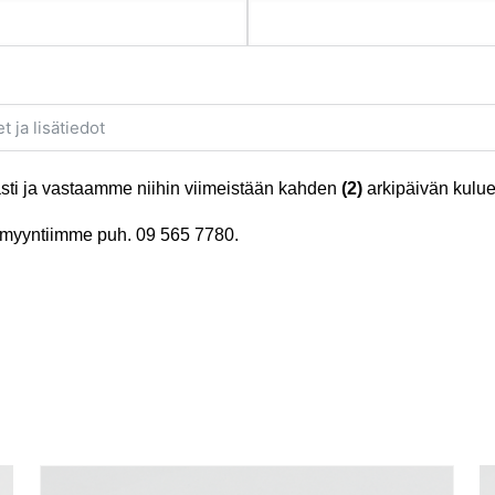
ti ja vastaamme niihin viimeistään kahden
(2)
arkipäivän kulue
tä myyntiimme puh.
09 565 7780
.