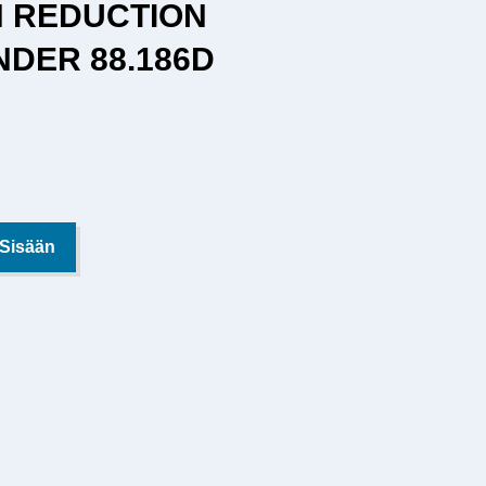
N REDUCTION
NDER 88.186D
 Sisään