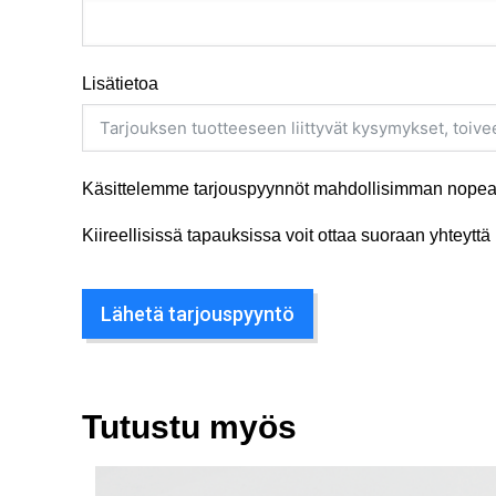
Lisätietoa
Käsittelemme tarjouspyynnöt mahdollisimman nopeas
Kiireellisissä tapauksissa voit ottaa suoraan yhteyt
Lähetä tarjouspyyntö
Tutustu myös