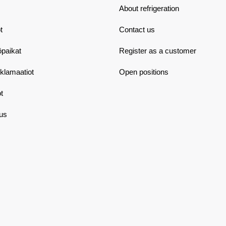
About refrigeration
t
Contact us
öpaikat
Register as a customer
eklamaatiot
Open positions
t
aus