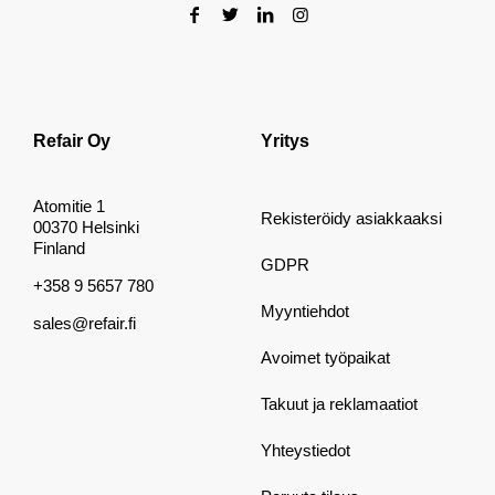
Refair Oy
Yritys
Atomitie 1
Rekisteröidy asiakkaaksi
00370 Helsinki
Finland
GDPR
+358 9 5657 780
Myyntiehdot
sales@refair.fi
Avoimet työpaikat
Takuut ja reklamaatiot
Yhteystiedot