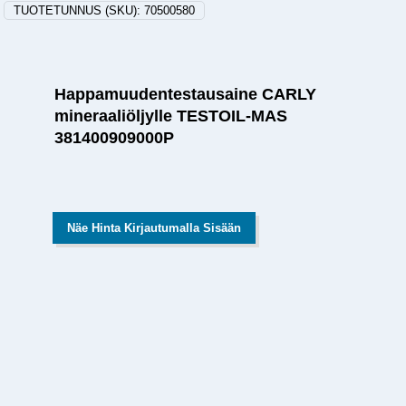
TUOTETUNNUS (SKU):
70500580
Happamuudentestausaine CARLY
mineraaliöljylle TESTOIL-MAS
381400909000P
Näe Hinta Kirjautumalla Sisään