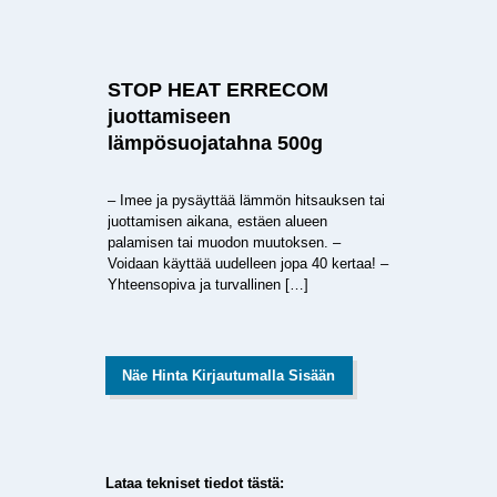
STOP HEAT ERRECOM
juottamiseen
lämpösuojatahna 500g
– Imee ja pysäyttää lämmön hitsauksen tai
juottamisen aikana, estäen alueen
palamisen tai muodon muutoksen. –
Voidaan käyttää uudelleen jopa 40 kertaa! –
Yhteensopiva ja turvallinen
[…]
Näe Hinta Kirjautumalla Sisään
Lataa tekniset tiedot tästä: