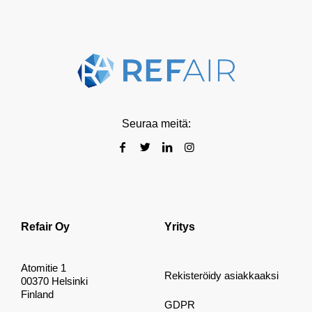
Seuraa meitä:
Refair Oy
Yritys
Atomitie 1
Rekisteröidy asiakkaaksi
00370 Helsinki
Finland
GDPR