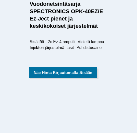
Vuodonetsintäsarja
SPECTRONICS OPK-40EZ/E
Ez-Ject pienet ja
keskikokoiset järjestelmät
Sisältää: -2x Ez-4 ampulli -Violetti lamppu -
Injektori järjestelmä -lasit -Puhdistusaine
Näe Hinta Kirjautumalla Sisään