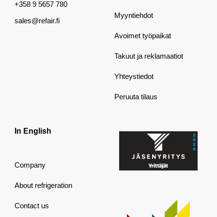
+358 9 5657 780
Myyntiehdot
sales@refair.fi
Avoimet työpaikat
Takuut ja reklamaatiot
Yhteystiedot
Peruuta tilaus
In English
Company
About refrigeration
Contact us