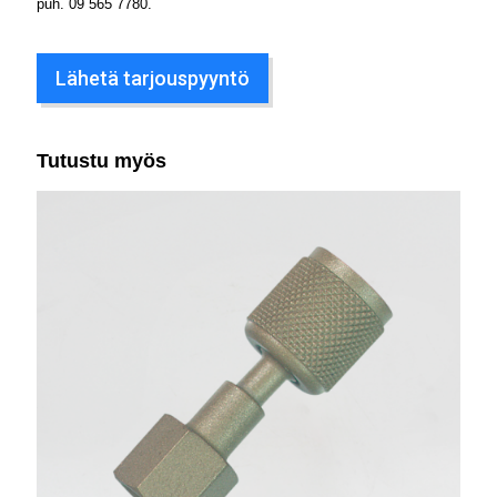
puh.
09 565 7780
.
Lähetä tarjouspyyntö
Tutustu myös