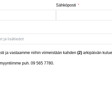
Sähköposti
ti ja vastaamme niihin viimeistään kahden
(2)
arkipäivän kulue
tä myyntiimme puh.
09 565 7780
.