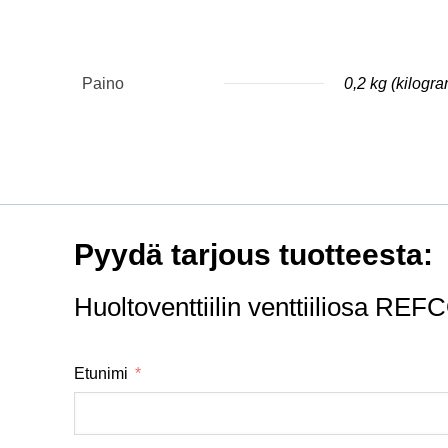
Paino
0,2 kg (kilogr
Pyydä tarjous tuotteesta:
Huoltoventtiilin venttiiliosa RE
Etunimi