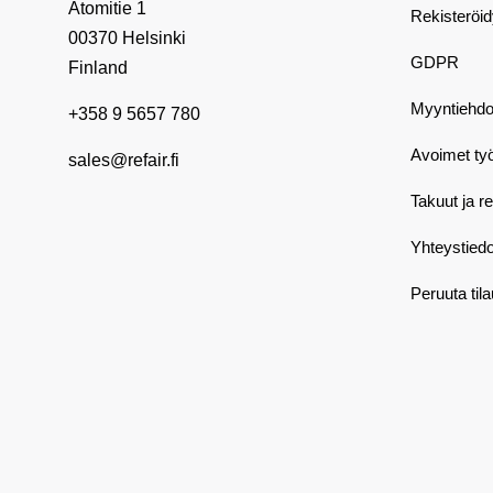
Atomitie 1
Rekisteröi
00370 Helsinki
GDPR
Finland
Myyntiehdo
+358 9 5657 780
Avoimet ty
sales@refair.fi
Takuut ja r
Yhteystiedo
Peruuta til