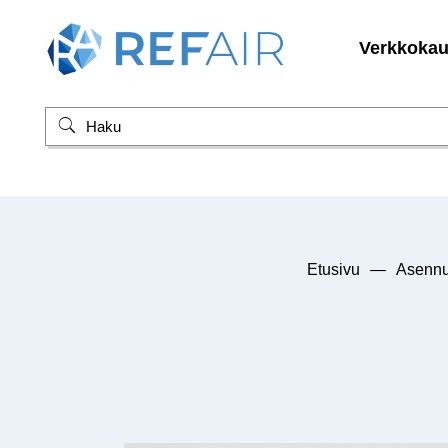
Verkkoka
Etusivu
—
Asennu