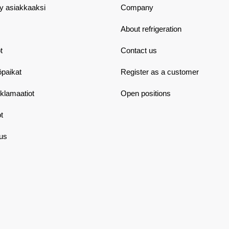
dy asiakkaaksi
Company
About refrigeration
t
Contact us
öpaikat
Register as a customer
eklamaatiot
Open positions
t
aus