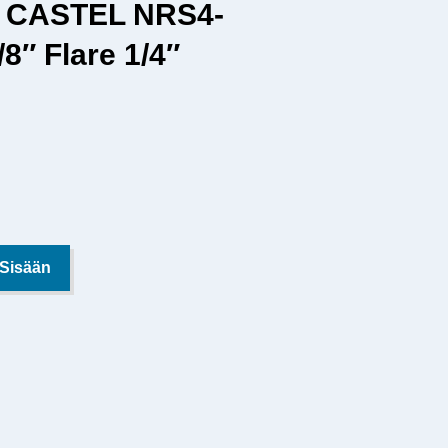
i CASTEL NRS4-
/8″ Flare 1/4″
 Sisään