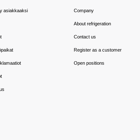
dy asiakkaaksi
Company
About refrigeration
t
Contact us
öpaikat
Register as a customer
eklamaatiot
Open positions
t
aus