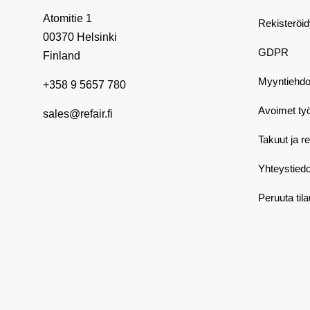
Atomitie 1
Rekisteröi
00370 Helsinki
GDPR
Finland
Myyntiehdo
+358 9 5657 780
Avoimet ty
sales@refair.fi
Takuut ja r
Yhteystiedo
Peruuta til