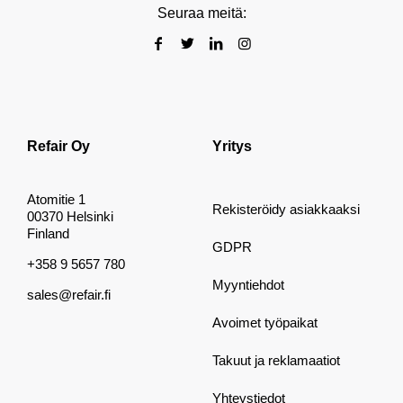
Seuraa meitä:
Refair Oy
Yritys
Atomitie 1
Rekisteröidy asiakkaaksi
00370 Helsinki
Finland
GDPR
+358 9 5657 780
Myyntiehdot
sales@refair.fi
Avoimet työpaikat
Takuut ja reklamaatiot
Yhteystiedot