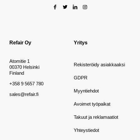
Refair Oy
Yritys
Atomitie 1
Rekisteröidy asiakkaaksi
00370 Helsinki
Finland
GDPR
+358 9 5657 780
Myyntiehdot
sales@refair.fi
Avoimet työpaikat
Takuut ja reklamaatiot
Yhteystiedot