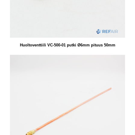
Huoltoventtiili VC-500-01 putki Ø6mm pituus 50mm