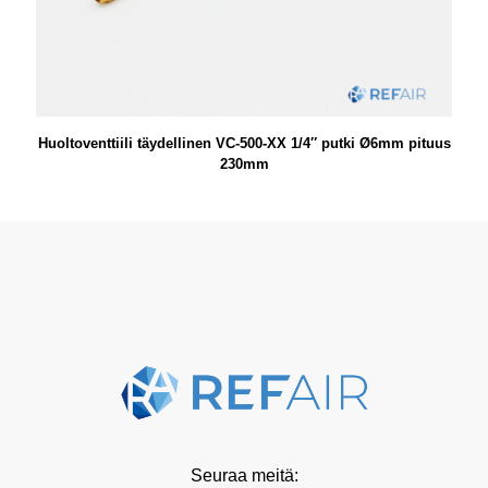
Huoltoventtiili täydellinen VC-500-XX 1/4″ putki Ø6mm pituus
230mm
Seuraa meitä: