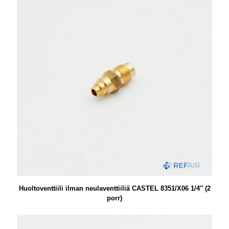
Huoltoventtiili ilman neulaventtiiliä CASTEL 8351/X06 1/4″ (2
porr)