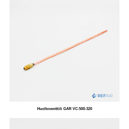
Huoltoventtiili GAR VC-500-320