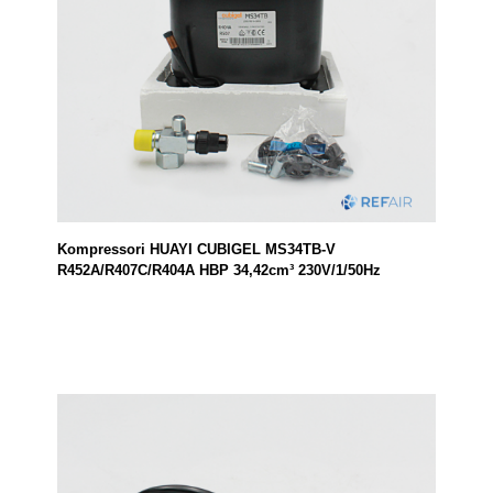
Kompressori HUAYI CUBIGEL MS34TB-V
R452A/R407C/R404A HBP 34,42cm³ 230V/1/50Hz