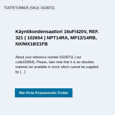
TUOTETUNNUS (SKU):
01100711
Käyntikondensaattori 16uF/420V, REF.
321 ( 102654 ) NPT14RA, MP12/14RB,
NX/MX18/21FB
About your reference number 01100711 ( our
code102654), Please, take note that it is an obsolete
material not available in stock which cannot be supplied
by
[…]
Näe Hinta Kirjautumalla Sisään