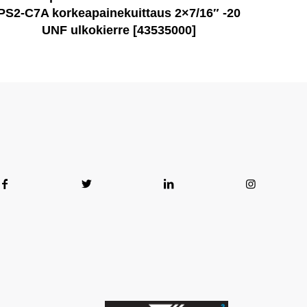
PS2-C7A korkeapainekuittaus 2×7/16″ -20
UNF ulkokierre [43535000]