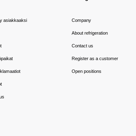
dy asiakkaaksi
Company
About refrigeration
t
Contact us
öpaikat
Register as a customer
eklamaatiot
Open positions
t
aus