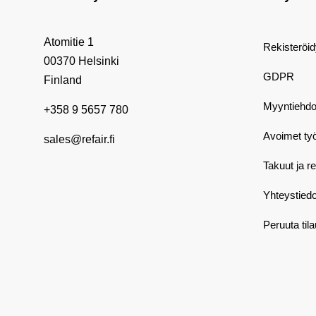
Atomitie 1
Rekisteröi
00370 Helsinki
GDPR
Finland
Myyntiehdo
+358 9 5657 780
Avoimet ty
sales@refair.fi
Takuut ja r
Yhteystiedo
Peruuta til