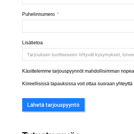
Puhelinnumero
Lisätietoa
Käsittelemme tarjouspyynnöt mahdollisimman nopeas
Kiireellisissä tapauksissa voit ottaa suoraan yhteyt
Lähetä tarjouspyyntö