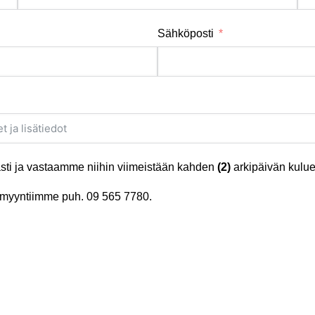
Sähköposti
ti ja vastaamme niihin viimeistään kahden
(2)
arkipäivän kulue
tä myyntiimme puh.
09 565 7780
.