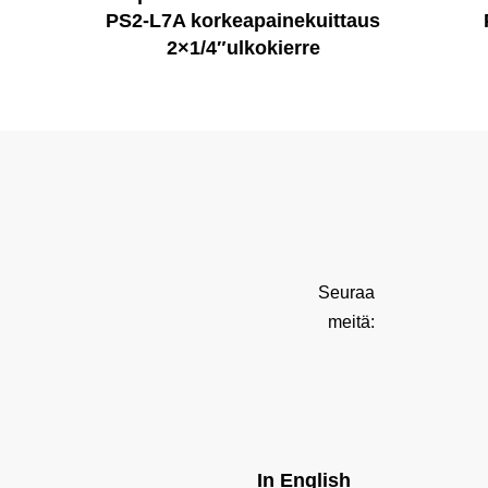
PS2-L7A korkeapainekuittaus
2×1/4″ulkokierre
Seuraa
meitä:
In English