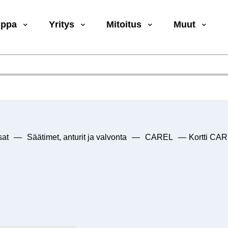
uppa
Yritys
Mitoitus
Muut
sat
—
Säätimet, anturit ja valvonta
—
CAREL
—
Kortti C