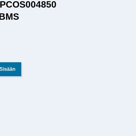
L PCOS004850
-BMS
 Sisään