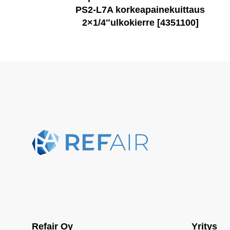
PS2-L7A korkeapainekuittaus
2×1/4″ulkokierre [4351100]
Refair Oy
Yritys