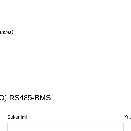
ramma)
CO) RS485-BMS
Sukunimi
Yri