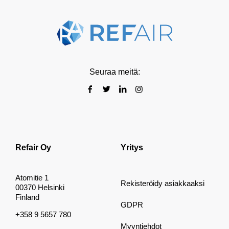
Seuraa meitä:
Refair Oy
Yritys
Atomitie 1
Rekisteröidy asiakkaaksi
00370 Helsinki
Finland
GDPR
+358 9 5657 780
Myyntiehdot