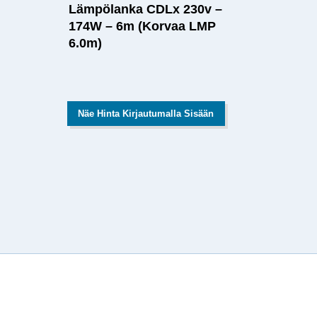
Lämpölanka CDLx 230v –
174W – 6m (Korvaa LMP
6.0m)
Näe Hinta Kirjautumalla Sisään