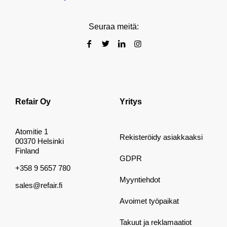
Seuraa meitä:
Refair Oy
Yritys
Atomitie 1
Rekisteröidy asiakkaaksi
00370 Helsinki
Finland
GDPR
+358 9 5657 780
Myyntiehdot
sales@refair.fi
Avoimet työpaikat
Takuut ja reklamaatiot