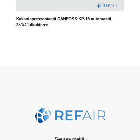
Kaksoispressostaatti DANFOSS KP-15 automaatti
2×1/4″ulkokierre
Seuraa meitä: