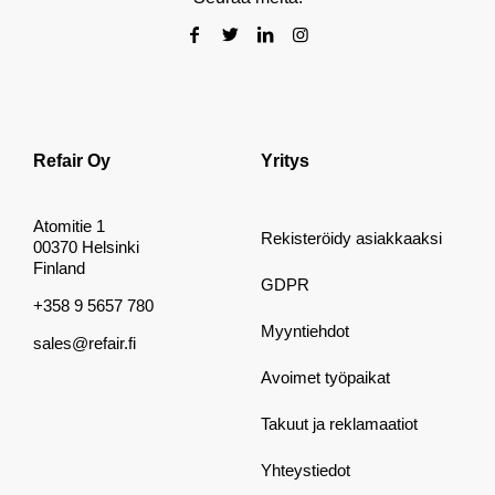
Refair Oy
Yritys
Atomitie 1
Rekisteröidy asiakkaaksi
00370 Helsinki
Finland
GDPR
+358 9 5657 780
Myyntiehdot
sales@refair.fi
Avoimet työpaikat
Takuut ja reklamaatiot
Yhteystiedot