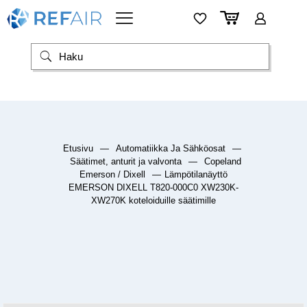
Etusivu
—
Automatiikka Ja Sähköosat
—
Säätimet, anturit ja valvonta
—
Copeland
Emerson / Dixell
—
Lämpötilanäyttö
EMERSON DIXELL T820-000C0 XW230K-
XW270K koteloiduille säätimille