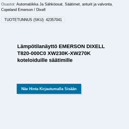
Osastot:
Automatiikka Ja Sähköosat
,
Säätimet, anturit ja valvonta
,
Copeland Emerson / Dixell
TUOTETUNNUS (SKU):
42357041
Lämpötilanäyttö EMERSON DIXELL
T820-000C0 XW230K-XW270K
koteloiduille säätimille
Näe Hinta Kirjautumalla Sisään