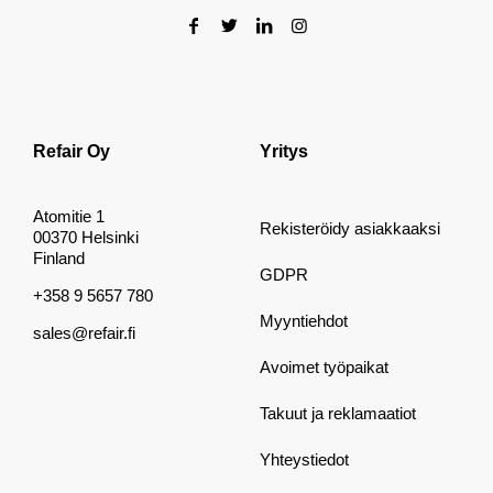
Refair Oy
Yritys
Atomitie 1
Rekisteröidy asiakkaaksi
00370 Helsinki
Finland
GDPR
+358 9 5657 780
Myyntiehdot
sales@refair.fi
Avoimet työpaikat
Takuut ja reklamaatiot
Yhteystiedot