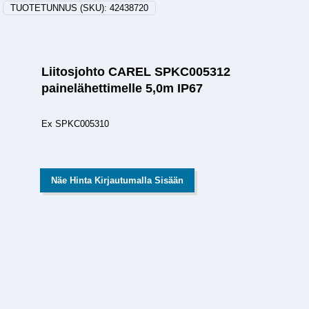
TUOTETUNNUS (SKU):
42438720
Liitosjohto CAREL SPKC005312
painelähettimelle 5,0m IP67
Ex SPKC005310
Näe Hinta Kirjautumalla Sisään