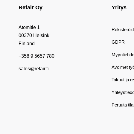
Refair Oy
Yritys
Atomitie 1
Rekisteröi
00370 Helsinki
GDPR
Finland
Myyntiehdo
+358 9 5657 780
Avoimet ty
sales@refair.fi
Takuut ja r
Yhteystiedo
Peruuta til