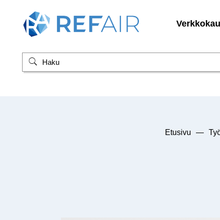
Verkkoka
Etusivu
—
Työ