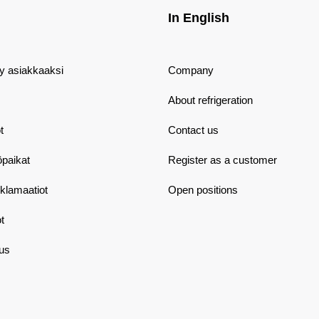
In English
dy asiakkaaksi
Company
About refrigeration
t
Contact us
öpaikat
Register as a customer
eklamaatiot
Open positions
t
aus