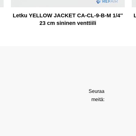
Letku YELLOW JACKET CA-CL-9-B-M 1/4″
23 cm sininen venttiili
Seuraa
meitä: