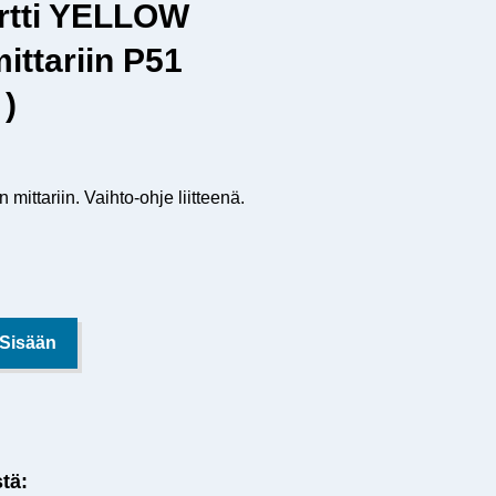
rtti YELLOW
ttariin P51
 )
n mittariin. Vaihto-ohje liitteenä.
 Sisään
stä: