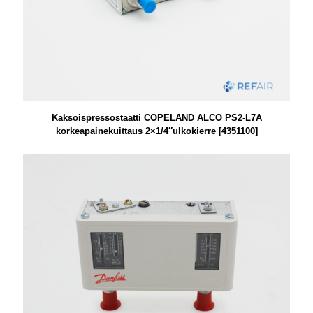
Kaksoispressostaatti COPELAND ALCO PS2-L7A
korkeapainekuittaus 2×1/4″ulkokierre [4351100]