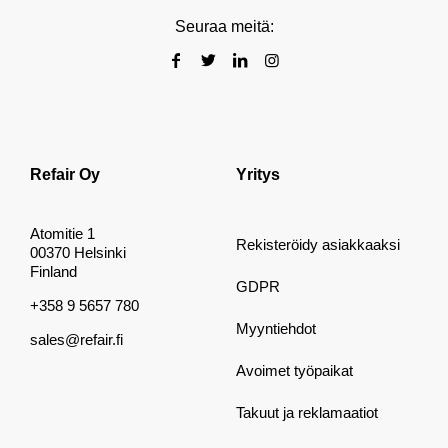
Seuraa meitä:
Refair Oy
Yritys
Atomitie 1
Rekisteröidy asiakkaaksi
00370 Helsinki
Finland
GDPR
+358 9 5657 780
Myyntiehdot
sales@refair.fi
Avoimet työpaikat
Takuut ja reklamaatiot