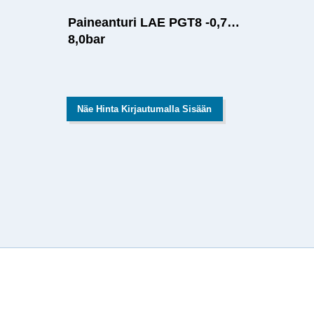
Paineanturi LAE PGT8 -0,7…
8,0bar
Näe Hinta Kirjautumalla Sisään