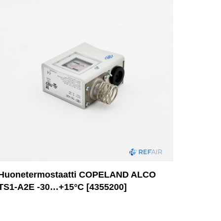
Huonetermostaatti COPELAND ALCO
TS1-A2E -30…+15°C [4355200]