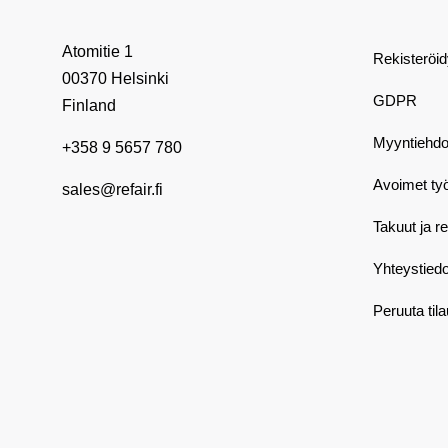
Atomitie 1
Rekisteröi
00370 Helsinki
GDPR
Finland
Myyntiehdo
+358 9 5657 780
Avoimet ty
sales@refair.fi
Takuut ja r
Yhteystiedo
Peruuta til