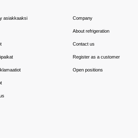
dy asiakkaaksi
Company
About refrigeration
t
Contact us
öpaikat
Register as a customer
eklamaatiot
Open positions
t
aus