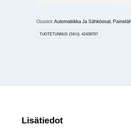
Osastot:
Automatiikka Ja Sähköosat
,
Paineläh
TUOTETUNNUS (SKU):
42438707
Lisätiedot