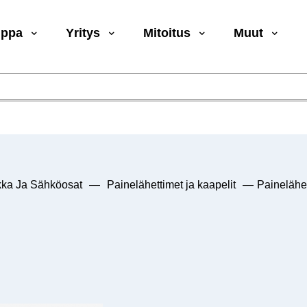
uppa
Yritys
Mitoitus
Muut
kka Ja Sähköosat
—
Painelähettimet ja kaapelit
—
Painelähe