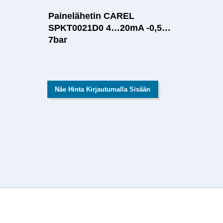
Painelähetin CAREL
SPKT0021D0 4…20mA -0,5…
7bar
Näe Hinta Kirjautumalla Sisään