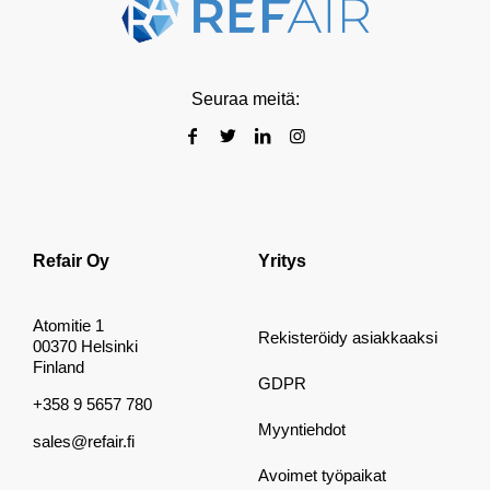
Seuraa meitä:
Refair Oy
Yritys
Atomitie 1
Rekisteröidy asiakkaaksi
00370 Helsinki
Finland
GDPR
+358 9 5657 780
Myyntiehdot
sales@refair.fi
Avoimet työpaikat