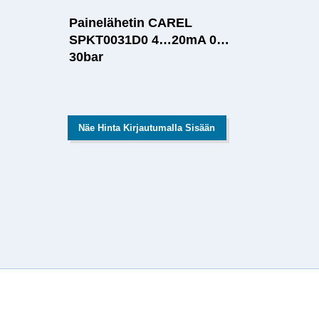
Painelähetin CAREL
SPKT0031D0 4…20mA 0…
30bar
Näe Hinta Kirjautumalla Sisään