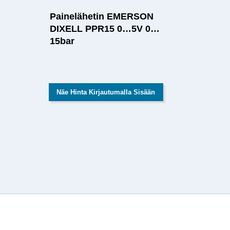
Painelähetin EMERSON
DIXELL PPR15 0…5V 0…
15bar
Näe Hinta Kirjautumalla Sisään