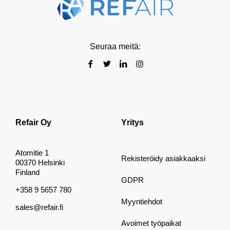
Seuraa meitä:
Refair Oy
Yritys
Atomitie 1
Rekisteröidy asiakkaaksi
00370 Helsinki
Finland
GDPR
+358 9 5657 780
Myyntiehdot
sales@refair.fi
Avoimet työpaikat