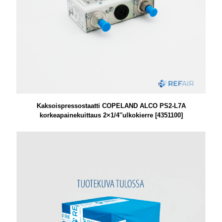
Kaksoispressostaatti COPELAND ALCO PS2-L7A
korkeapainekuittaus 2×1/4″ulkokierre [4351100]