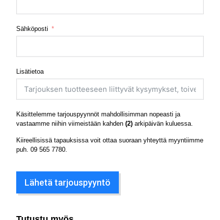
Sähköposti
Lisätietoa
Käsittelemme tarjouspyynnöt mahdollisimman nopeasti ja
vastaamme niihin viimeistään kahden
(2)
arkipäivän kuluessa.
Kiireellisissä tapauksissa voit ottaa suoraan yhteyttä myyntiimme
puh.
09 565 7780
.
Lähetä tarjouspyyntö
Tutustu myös