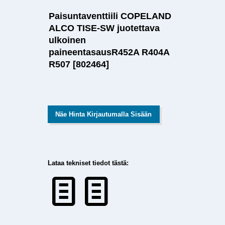
Paisuntaventtiili COPELAND
ALCO TISE-SW juotettava
ulkoinen
paineentasausR452A R404A
R507 [802464]
Näe Hinta Kirjautumalla Sisään
Lataa tekniset tiedot tästä: