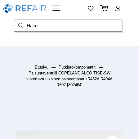
Etusivu
—
Putkistokomponentit
—
Paisuntaventtiili COPELAND ALCO TISE-SW
juotettava ulkoinen paineentasausR452A R404A
R507 [802464]