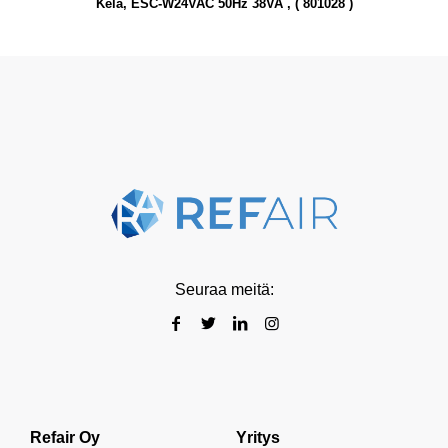
Kela, ESC-W24VAC 50Hz 38VA , ( 801028 )
Seuraa meitä:
Refair Oy
Yritys