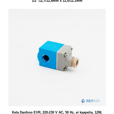
1/2″-12,7/12,8mm x 12,0/12,1mm
Kela Danfoss EVR, 220-230 V AC, 50 Hz, ei kaapelia, 12W,