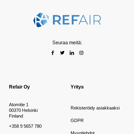
Seuraa meitä:
Refair Oy
Yritys
Atomitie 1
Rekisteröidy asiakkaaksi
00370 Helsinki
Finland
GDPR
+358 9 5657 780
Myyntiehdot