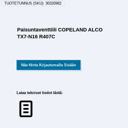
TUOTETUNNUS (SKU):
30320982
Paisuntaventtiili COPELAND ALCO
TX7-N16 R407C
Näe Hinta Kirjautumalla Sisään
Lataa tekniset tiedot tästä: