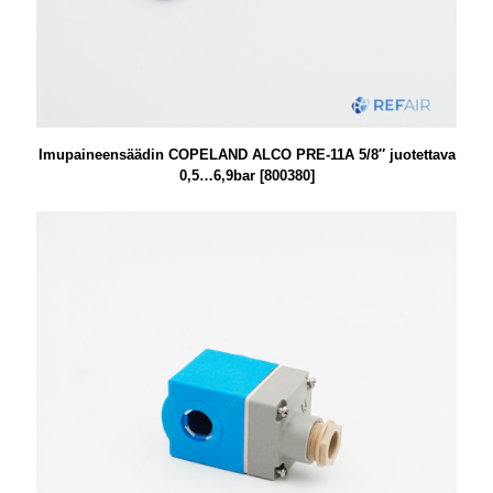
Imupaineensäädin COPELAND ALCO PRE-11A 5/8″ juotettava
0,5…6,9bar [800380]