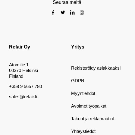
Seuraa meitä:
Refair Oy
Yritys
Atomitie 1
Rekisteröidy asiakkaaksi
00370 Helsinki
Finland
GDPR
+358 9 5657 780
Myyntiehdot
sales@refair.fi
Avoimet työpaikat
Takuut ja reklamaatiot
Yhteystiedot