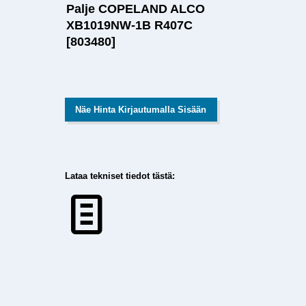
Palje COPELAND ALCO
XB1019NW-1B R407C
[803480]
Näe Hinta Kirjautumalla Sisään
Lataa tekniset tiedot tästä: