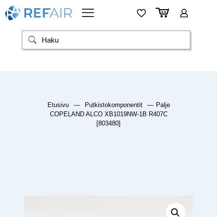
Etusivu
—
Putkistokomponentit
—
Palje
COPELAND ALCO XB1019NW-1B R407C
[803480]