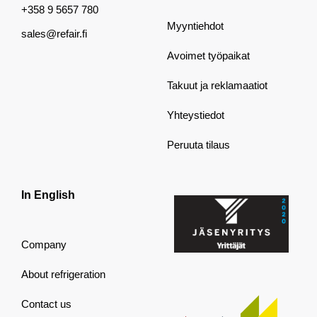
+358 9 5657 780
Myyntiehdot
sales@refair.fi
Avoimet työpaikat
Takuut ja reklamaatiot
Yhteystiedot
Peruuta tilaus
In English
Company
About refrigeration
Contact us