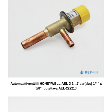
Automaattiventtiili HONEYWELL AEL 3 1…7 bar(abs) 1/4″ x
3/8″ juotettava AEL-222213