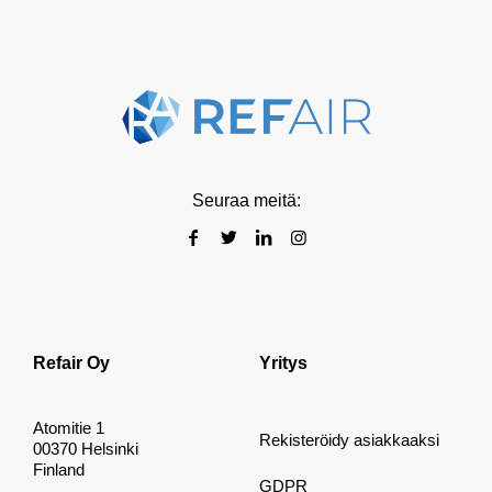
Seuraa meitä:
Refair Oy
Yritys
Atomitie 1
Rekisteröidy asiakkaaksi
00370 Helsinki
Finland
GDPR