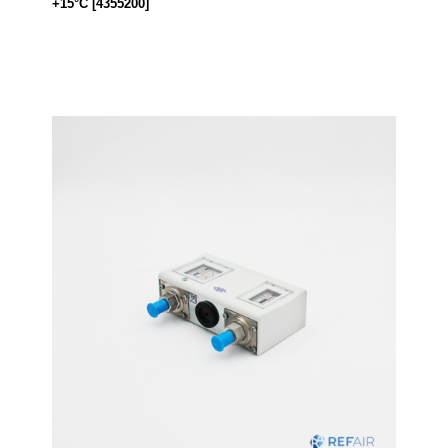
+15°C [4355200]