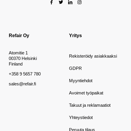
Refair Oy
Yritys
Atomitie 1
Rekisteröidy asiakkaaksi
00370 Helsinki
Finland
GDPR
+358 9 5657 780
Myyntiehdot
sales@refair.fi
Avoimet työpaikat
Takuut ja reklamaatiot
Yhteystiedot
Peruuta tilaus