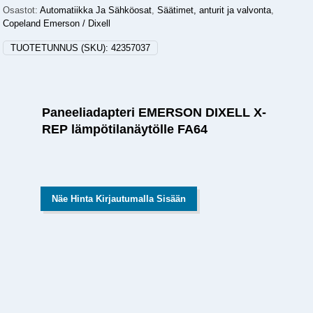
Osastot:
Automatiikka Ja Sähköosat
,
Säätimet, anturit ja valvonta
,
Copeland Emerson / Dixell
TUOTETUNNUS (SKU):
42357037
Paneeliadapteri EMERSON DIXELL X-
REP lämpötilanäytölle FA64
Näe Hinta Kirjautumalla Sisään