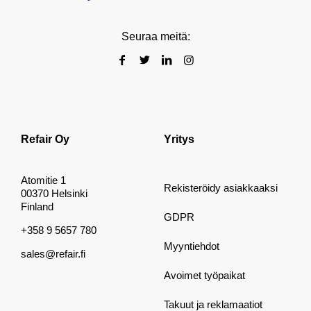
Seuraa meitä:
Refair Oy
Yritys
Atomitie 1
Rekisteröidy asiakkaaksi
00370 Helsinki
Finland
GDPR
+358 9 5657 780
Myyntiehdot
sales@refair.fi
Avoimet työpaikat
Takuut ja reklamaatiot