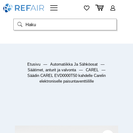
Etusivu
—
Automatiikka Ja Sähköosat
—
Säätimet, anturit ja valvonta
—
CAREL
—
Säädin CAREL EVD0000T50 kahdelle Carelin
elektroniselle paisuntaventtiilille