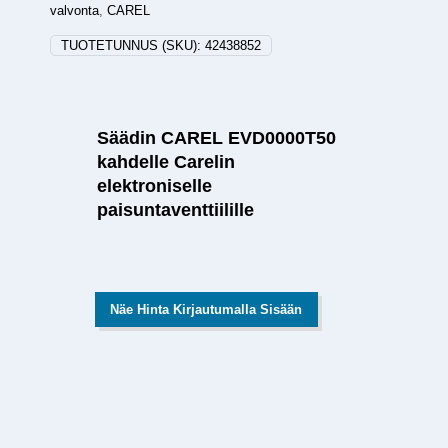
valvonta
,
CAREL
TUOTETUNNUS (SKU):
42438852
Säädin CAREL EVD0000T50
kahdelle Carelin
elektroniselle
paisuntaventtiilille
Näe Hinta Kirjautumalla Sisään