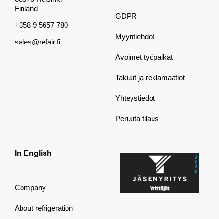
Finland
GDPR
+358 9 5657 780
Myyntiehdot
sales@refair.fi
Avoimet työpaikat
Takuut ja reklamaatiot
Yhteystiedot
Peruuta tilaus
In English
Company
About refrigeration