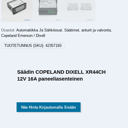
Osastot:
Automatiikka Ja Sähköosat
,
Säätimet, anturit ja valvonta
,
Copeland Emerson / Dixell
TUOTETUNNUS (SKU):
42357193
Säädin COPELAND DIXELL XR44CH
12V 16A paneeliasenteinen
Näe Hinta Kirjautumalla Sisään