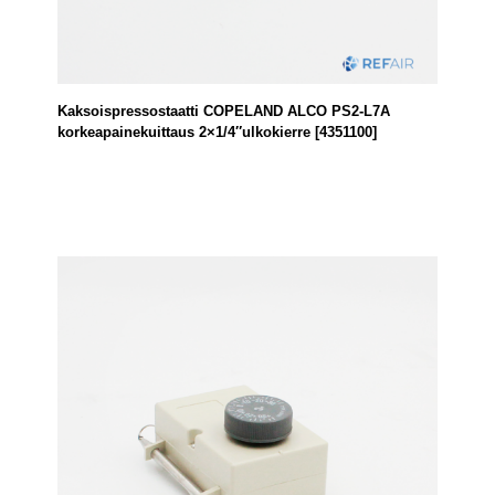
Kaksoispressostaatti COPELAND ALCO PS2-L7A
korkeapainekuittaus 2×1/4″ulkokierre [4351100]