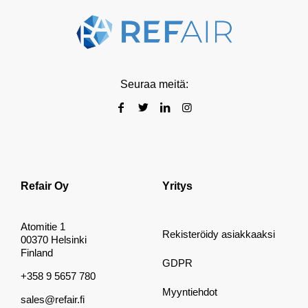
Seuraa meitä:
Refair Oy
Yritys
Atomitie 1
Rekisteröidy asiakkaaksi
00370 Helsinki
Finland
GDPR
+358 9 5657 780
Myyntiehdot
sales@refair.fi