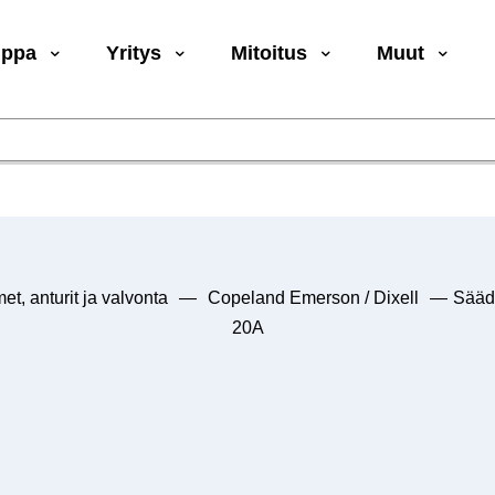
uppa
Yritys
Mitoitus
Muut
et, anturit ja valvonta
—
Copeland Emerson / Dixell
—
Sääd
20A