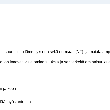
n suunniteltu lämmitykseen sekä normaali (NT)- ja matalalämpöt
on innovatiivisia ominaisuuksia ja sen tärkeitä ominaisuuksia
a
en jälkeen
ttää myös anturina