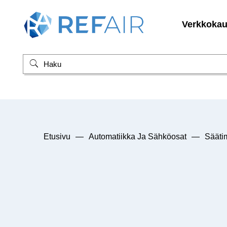
Verkkoka
Etusivu
—
Automatiikka Ja Sähköosat
—
Säätim