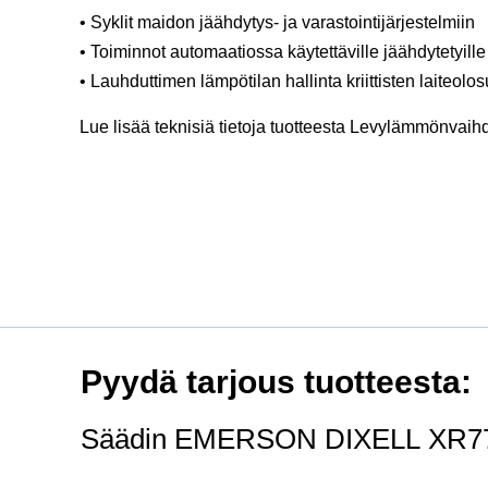
• Syklit maidon jäähdytys- ja varastointijärjestelmiin
• Toiminnot automaatiossa käytettäville jäähdytetyill
• Lauhduttimen lämpötilan hallinta kriittisten laiteol
Lue lisää teknisiä tietoja tuotteesta Levylämmön
Pyydä tarjous tuotteesta:
Säädin EMERSON DIXELL XR7