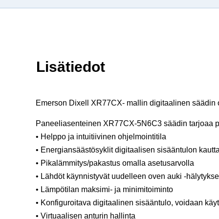
Lisätiedot
Emerson Dixell XR77CX- mallin digitaalinen säädin o
Paneeliasenteinen XR77CX-5N6C3 säädin tarjoaa palj
• Helppo ja intuitiivinen ohjelmointitila
• Energiansäästösyklit digitaalisen sisääntulon kautt
• Pikalämmitys/pakastus omalla asetusarvolla
• Lähdöt käynnistyvät uudelleen oven auki -hälytyks
• Lämpötilan maksimi- ja minimitoiminto
• Konfiguroitava digitaalinen sisääntulo, voidaan käy
• Virtuaalisen anturin hallinta