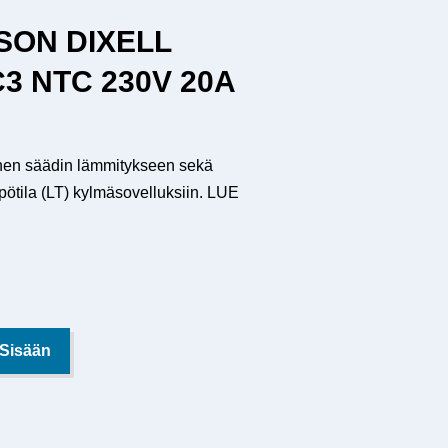
SON DIXELL
3 NTC 230V 20A
inen säädin lämmitykseen sekä
ötila (LT) ­kylmäsovelluksiin. LUE
 Sisään