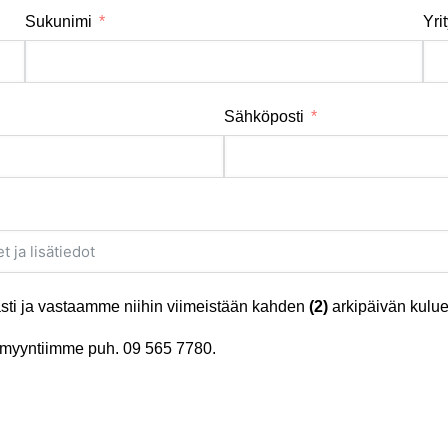
Sukunimi
Yri
Sähköposti
ti ja vastaamme niihin viimeistään kahden
(2)
arkipäivän kulue
tä myyntiimme puh.
09 565 7780
.