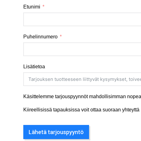
Etunimi
Puhelinnumero
Lisätietoa
Käsittelemme tarjouspyynnöt mahdollisimman nopeas
Kiireellisissä tapauksissa voit ottaa suoraan yhteyt
Lähetä tarjouspyyntö