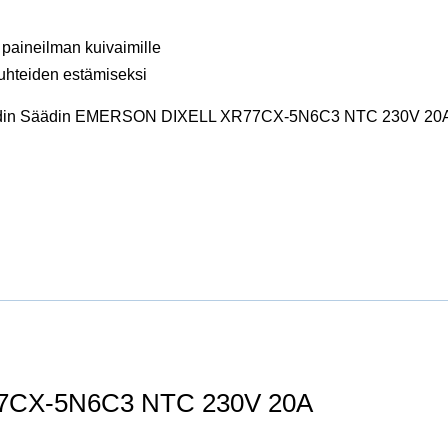
e paineilman kuivaimille
osuhteiden estämiseksi
vaihdin Säädin EMERSON DIXELL XR77CX-5N6C3 NTC 230V 20A l
7CX-5N6C3 NTC 230V 20A