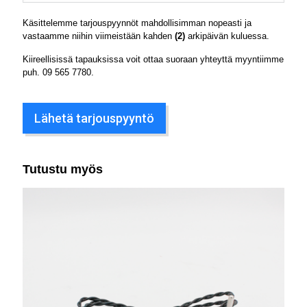
Käsittelemme tarjouspyynnöt mahdollisimman nopeasti ja
vastaamme niihin viimeistään kahden
(2)
arkipäivän kuluessa.
Kiireellisissä tapauksissa voit ottaa suoraan yhteyttä myyntiimme
puh.
09 565 7780
.
Lähetä tarjouspyyntö
Tutustu myös