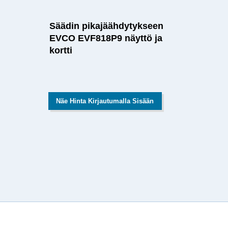
Säädin pikajäähdytykseen
EVCO EVF818P9 näyttö ja
kortti
Näe Hinta Kirjautumalla Sisään