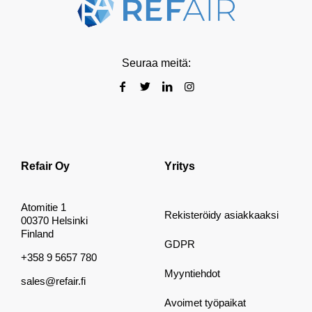
Seuraa meitä:
Refair Oy
Yritys
Atomitie 1
Rekisteröidy asiakkaaksi
00370 Helsinki
Finland
GDPR
+358 9 5657 780
Myyntiehdot
sales@refair.fi
Avoimet työpaikat