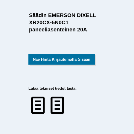
Säädin EMERSON DIXELL
XR20CX-5N0C1
paneeliasenteinen 20A
Näe Hinta Kirjautumalla Sisään
Lataa tekniset tiedot tästä: