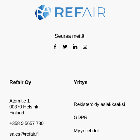
Seuraa meitä:
Refair Oy
Yritys
Atomitie 1
Rekisteröidy asiakkaaksi
00370 Helsinki
Finland
GDPR
+358 9 5657 780
Myyntiehdot
sales@refair.fi