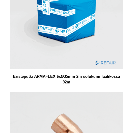
Eristeputki ARMAFLEX 6xØ35mm 2m solukumi laatikossa
92m