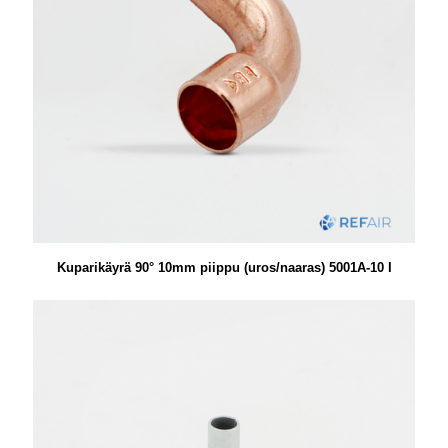
Kuparikäyrä 90° 10mm piippu (uros/naaras) 5001A-10 I