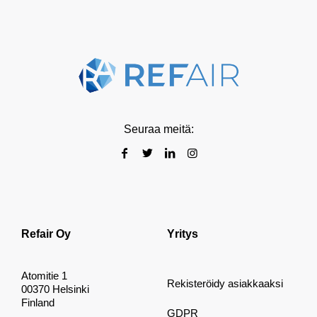
Seuraa meitä:
Refair Oy
Yritys
Atomitie 1
Rekisteröidy asiakkaaksi
00370 Helsinki
Finland
GDPR