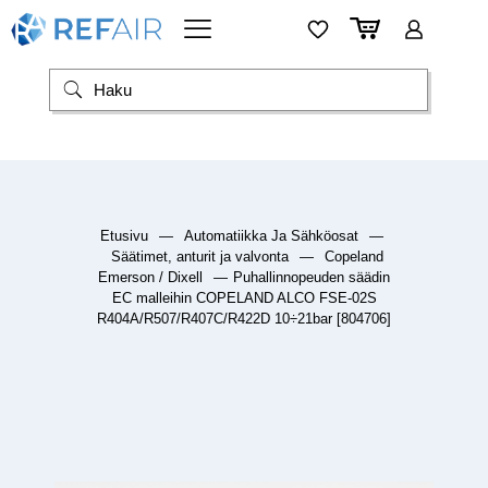
Etusivu
—
Automatiikka Ja Sähköosat
—
Säätimet, anturit ja valvonta
—
Copeland
Emerson / Dixell
—
Puhallinnopeuden säädin
EC malleihin COPELAND ALCO FSE-02S
R404A/R507/R407C/R422D 10÷21bar [804706]