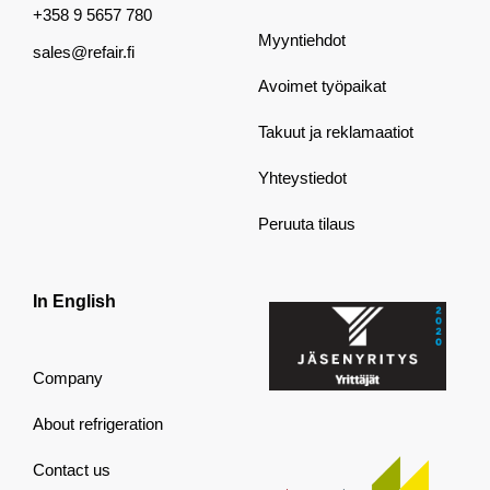
+358 9 5657 780
Myyntiehdot
sales@refair.fi
Avoimet työpaikat
Takuut ja reklamaatiot
Yhteystiedot
Peruuta tilaus
In English
Company
About refrigeration
Contact us