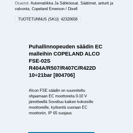
Osastot:
Automatiikka Ja Sähköosat
,
Säätimet, anturit ja
valvonta
,
Copeland Emerson / Dixell
TUOTETUNNUS (SKU):
42320658
Puhallinnopeuden säädin EC
malleihin COPELAND ALCO
FSE-02S
R404A/R507/R407C/R422D
10÷21bar [804706]
Alcon FSE säädin on suunniteltu
ohjaamaan EC moottoreita 0-10 V
jännitteellä Soveltuu kaiken kokoisille
moottoreille, kytkentä suoraan EC
moottoriin, IP 65 suojaus