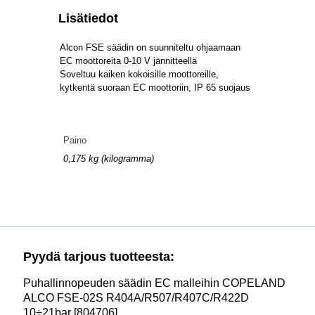
Lisätiedot
Alcon FSE säädin on suunniteltu ohjaamaan
EC moottoreita 0-10 V jännitteellä
Soveltuu kaiken kokoisille moottoreille,
kytkentä suoraan EC moottoriin, IP 65 suojaus
Paino
0,175 kg (kilogramma)
Pyydä tarjous tuotteesta:
Puhallinnopeuden säädin EC malleihin COPELAND
ALCO FSE-02S R404A/R507/R407C/R422D
10÷21bar [804706]