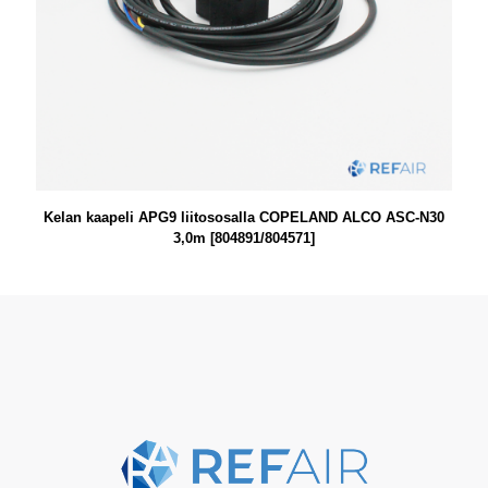
Kelan kaapeli APG9 liitososalla COPELAND ALCO ASC-N30
3,0m [804891/804571]