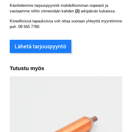
Käsittelemme tarjouspyynnöt mahdollisimman nopeasti ja
vastaamme niihin viimeistään kahden
(2)
arkipäivän kuluessa.
Kiireellisissä tapauksissa voit ottaa suoraan yhteyttä myyntiimme
puh.
09 565 7780
.
Lähetä tarjouspyyntö
Tutustu myös