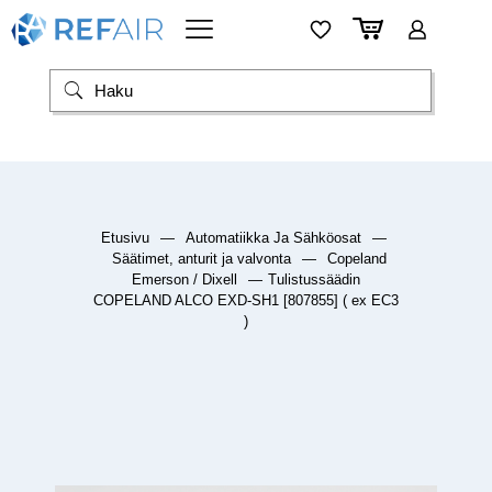
Etusivu
—
Automatiikka Ja Sähköosat
—
Säätimet, anturit ja valvonta
—
Copeland
Emerson / Dixell
—
Tulistussäädin
COPELAND ALCO EXD-SH1 [807855] ( ex EC3
)