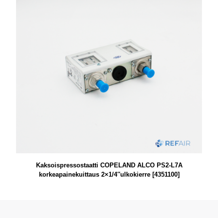
Kaksoispressostaatti COPELAND ALCO PS2-L7A
korkeapainekuittaus 2×1/4″ulkokierre [4351100]