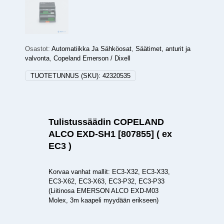
Osastot:
Automatiikka Ja Sähköosat
,
Säätimet, anturit ja
valvonta
,
Copeland Emerson / Dixell
TUOTETUNNUS (SKU):
42320535
Tulistussäädin COPELAND
ALCO EXD-SH1 [807855] ( ex
EC3 )
Korvaa vanhat mallit: EC3-X32, EC3-X33,
EC3-X62, EC3-X63, EC3-P32, EC3-P33
(Liitinosa EMERSON ALCO EXD-M03
Molex, 3m kaapeli myydään erikseen)