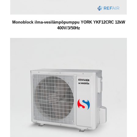
Monoblock ilma-vesilämpöpumppu YORK YKF12CRC 12kW
400V/3/50Hz