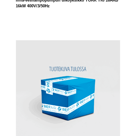
Ilma-vesilämpöpumpun ulkoyksikkö YORK YKF16ARB
16kW 400V/3/50Hz