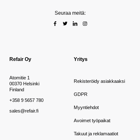
Seuraa meitä:
Refair Oy
Yritys
Atomitie 1
Rekisteröidy asiakkaaksi
00370 Helsinki
Finland
GDPR
+358 9 5657 780
Myyntiehdot
sales@refair.fi
Avoimet työpaikat
Takuut ja reklamaatiot