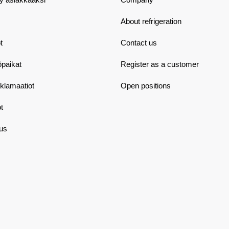
About refrigeration
t
Contact us
öpaikat
Register as a customer
eklamaatiot
Open positions
t
aus