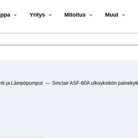
uppa
Yritys
Mitoitus
Muut
inti ja Lämpöpumput
—
Sinclair ASF-60A ulkoyksikön painekyt