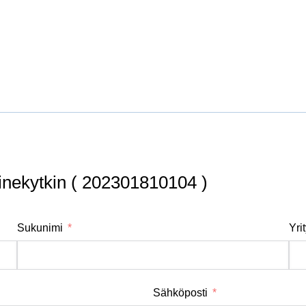
inekytkin ( 202301810104 )
Sukunimi
Yri
Sähköposti