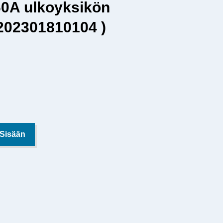
60A ulkoyksikön
 202301810104 )
 Sisään