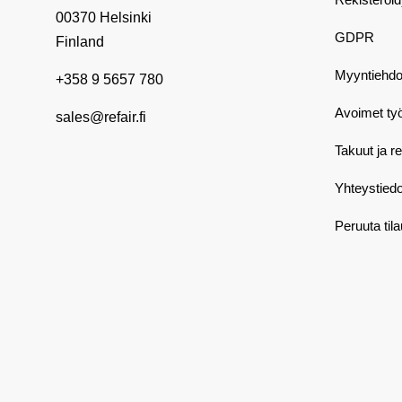
00370 Helsinki
GDPR
Finland
Myyntiehdo
+358 9 5657 780
Avoimet ty
sales@refair.fi
Takuut ja r
Yhteystiedo
Peruuta til