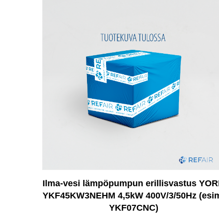
Ilma-vesi lämpöpumpun erillisvastus YO
YKF45KW3NEHM 4,5kW 400V/3/50Hz (esi
YKF07CNC)