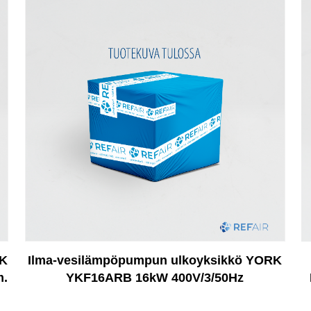
RK
Ilma-vesilämpöpumpun ulkoyksikkö YORK
m.
YKF16ARB 16kW 400V/3/50Hz