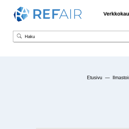
Verkkoka
Etusivu
—
Ilmasto