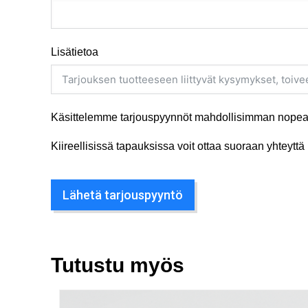
Lisätietoa
Käsittelemme tarjouspyynnöt mahdollisimman nopeas
Kiireellisissä tapauksissa voit ottaa suoraan yhteyt
Lähetä tarjouspyyntö
Tutustu myös