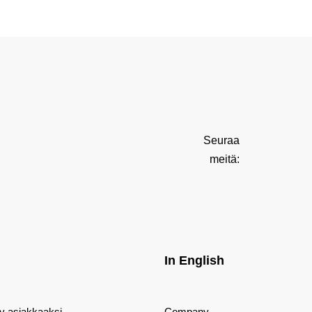
Seuraa
meitä:
In English
dy asiakkaaksi
Company