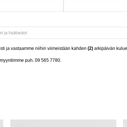
ti ja vastaamme niihin viimeistään kahden
(2)
arkipäivän kulue
tä myyntiimme puh.
09 565 7780
.