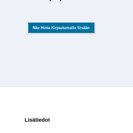
Näe Hinta Kirjautumalla Sisään
Lisätiedot