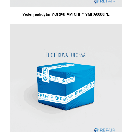
Vedenjäähdytin YORK® AMICHI™ YMPA0080PE