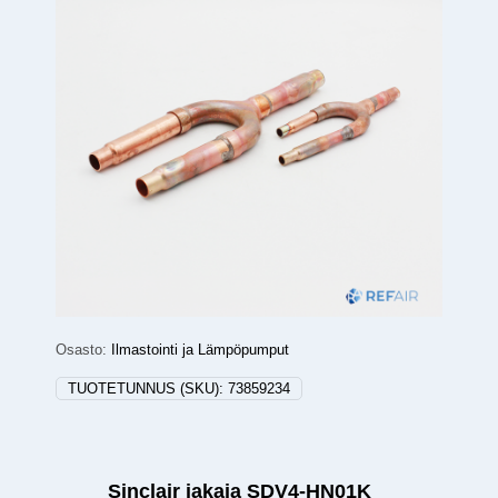
Osasto:
Ilmastointi ja Lämpöpumput
TUOTETUNNUS (SKU):
73859234
Sinclair jakaja SDV4-HN01K