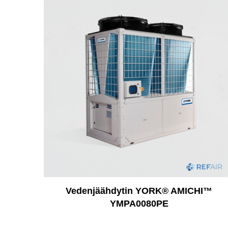
Vedenjäähdytin YORK® AMICHI™
YMPA0080PE