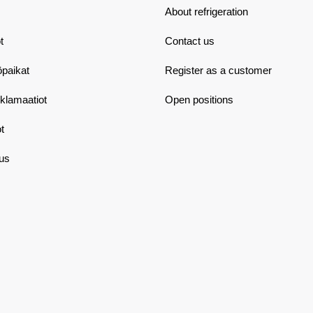
About refrigeration
t
Contact us
öpaikat
Register as a customer
eklamaatiot
Open positions
t
aus