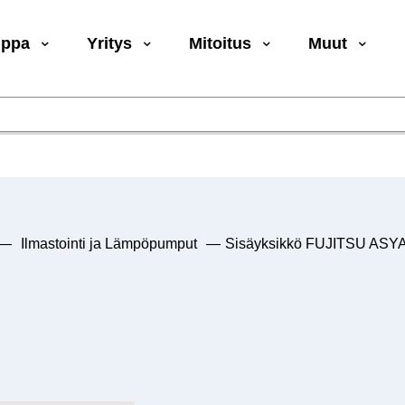
uppa
Yritys
Mitoitus
Muut
—
Ilmastointi ja Lämpöpumput
—
Sisäyksikkö FUJITSU AS