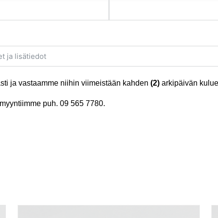
ti ja vastaamme niihin viimeistään kahden
(2)
arkipäivän kulue
tä myyntiimme puh.
09 565 7780
.