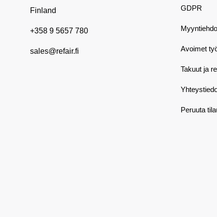
GDPR
Finland
Myyntiehdo
+358 9 5657 780
Avoimet ty
sales@refair.fi
Takuut ja r
Yhteystiedo
Peruuta til