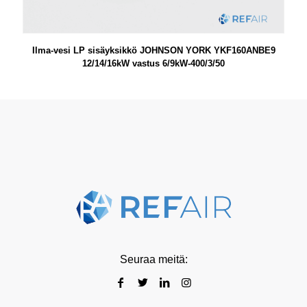
Ilma-vesi LP sisäyksikkö JOHNSON YORK YKF160ANBE9
12/14/16kW vastus 6/9kW-400/3/50
Seuraa meitä: