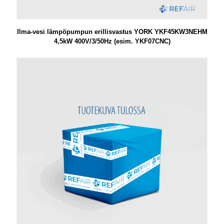
Ilma-vesi lämpöpumpun erillisvastus YORK YKF45KW3NEHM
4,5kW 400V/3/50Hz (esim. YKF07CNC)