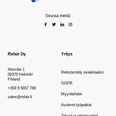
Seuraa meitä:
Refair Oy
Yritys
Atomitie 1
Rekisteröidy asiakkaaksi
00370 Helsinki
Finland
GDPR
+358 9 5657 780
Myyntiehdot
sales@refair.fi
Avoimet työpaikat
Takuut ja reklamaatiot