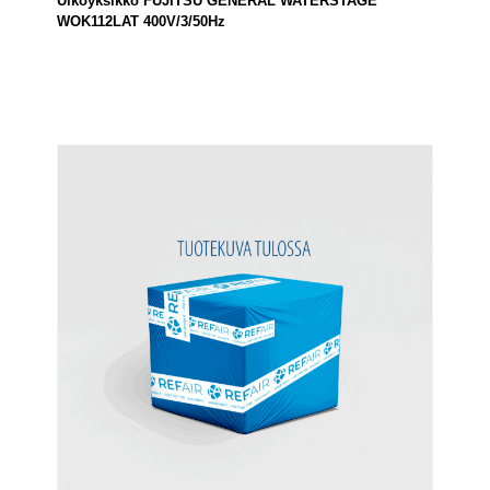
Ulkoyksikkö FUJITSU GENERAL WATERSTAGE
WOK112LAT 400V/3/50Hz