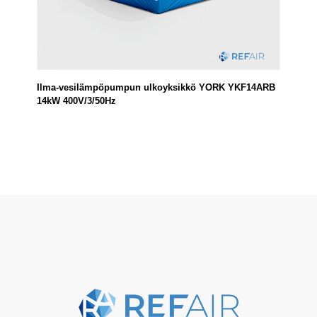
Ilma-vesilämpöpumpun ulkoyksikkö YORK YKF14ARB
14kW 400V/3/50Hz