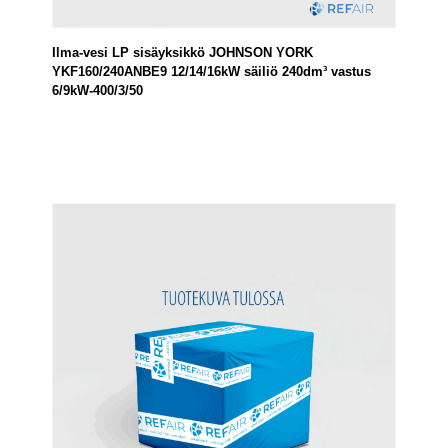
Ilma-vesi LP sisäyksikkö JOHNSON YORK
YKF160/240ANBE9 12/14/16kW säiliö 240dm³ vastus
6/9kW-400/3/50