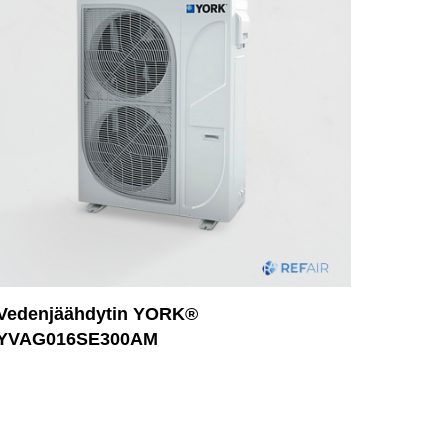
Vedenjäähdytin YORK®
YVAG016SE300AM