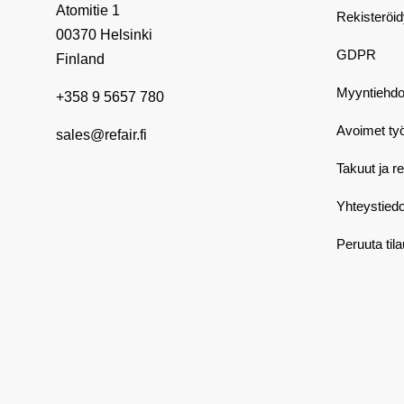
Atomitie 1
Rekisteröi
00370 Helsinki
GDPR
Finland
Myyntiehdo
+358 9 5657 780
Avoimet ty
sales@refair.fi
Takuut ja r
Yhteystiedo
Peruuta til