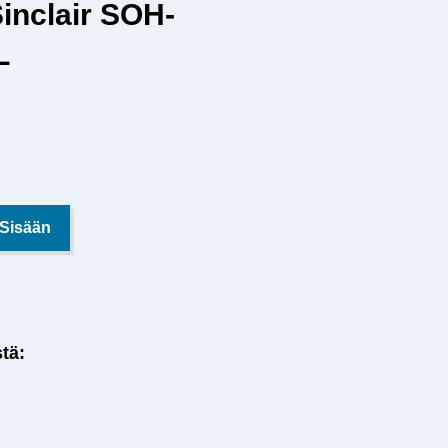
inclair SOH-
L
 Sisään
stä: