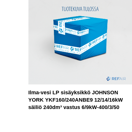
Ilma-vesi LP sisäyksikkö JOHNSON
YORK YKF160/240ANBE9 12/14/16kW
säiliö 240dm³ vastus 6/9kW-400/3/50