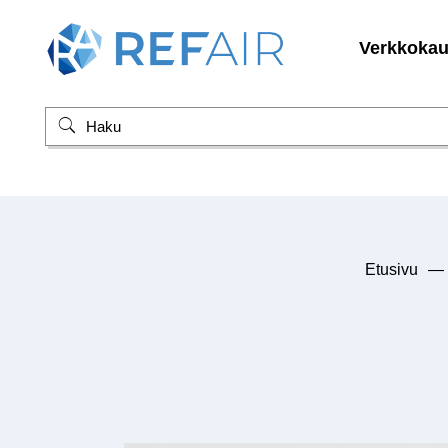
Verkkoka
Etusivu
—