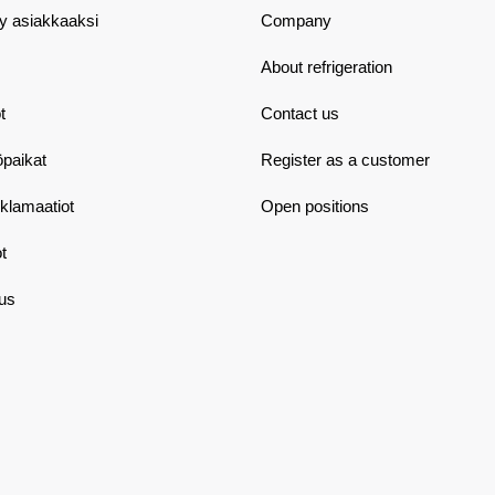
dy asiakkaaksi
Company
About refrigeration
t
Contact us
öpaikat
Register as a customer
eklamaatiot
Open positions
t
aus