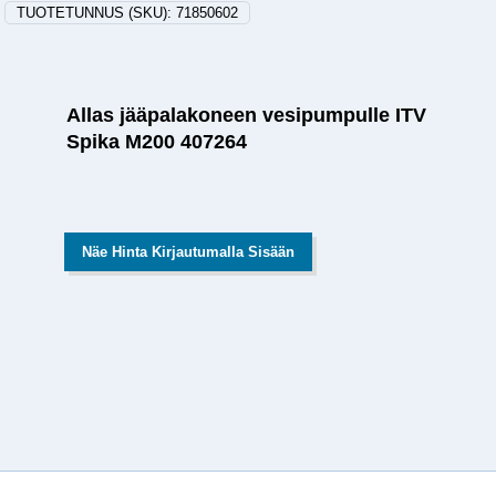
TUOTETUNNUS (SKU):
71850602
Allas jääpalakoneen vesipumpulle ITV
Spika M200 407264
Näe Hinta Kirjautumalla Sisään