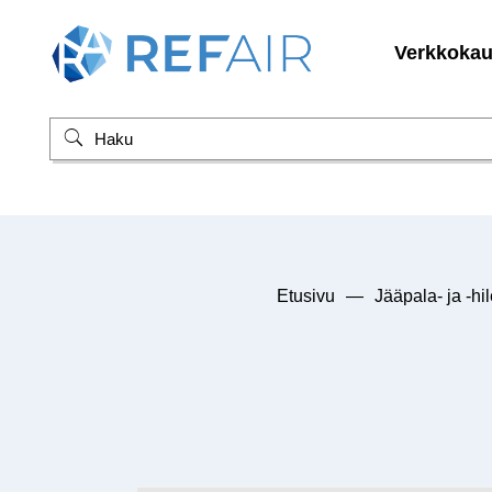
Verkkoka
Etusivu
—
Jääpala- ja -hi