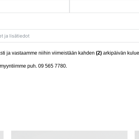
ti ja vastaamme niihin viimeistään kahden
(2)
arkipäivän kulue
tä myyntiimme puh.
09 565 7780
.