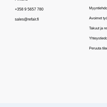
Myyntiehdo
+358 9 5657 780
Avoimet ty
sales@refair.fi
Takuut ja r
Yhteystiedo
Peruuta til