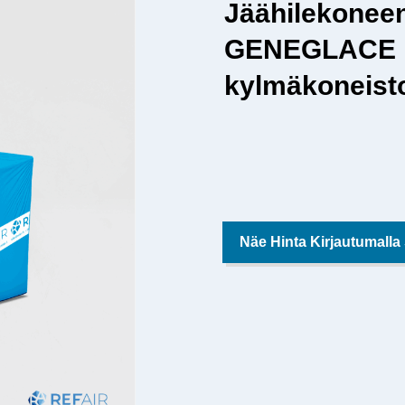
Jäähilekonee
GENEGLACE F
kylmäkoneisto
Näe Hinta Kirjautumalla