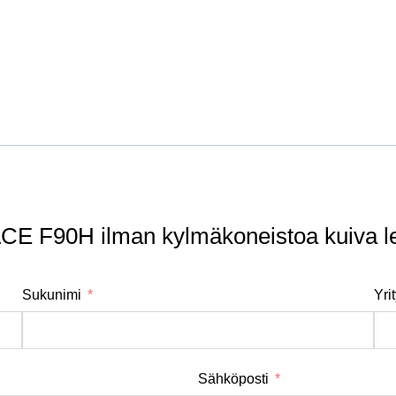
 F90H ilman kylmäkoneistoa kuiva l
Sukunimi
Yri
Sähköposti