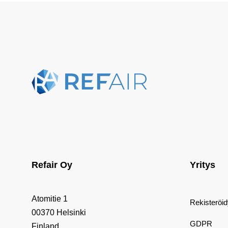
Refair Oy
Yritys
Atomitie 1
Rekisteröi
00370 Helsinki
GDPR
Finland