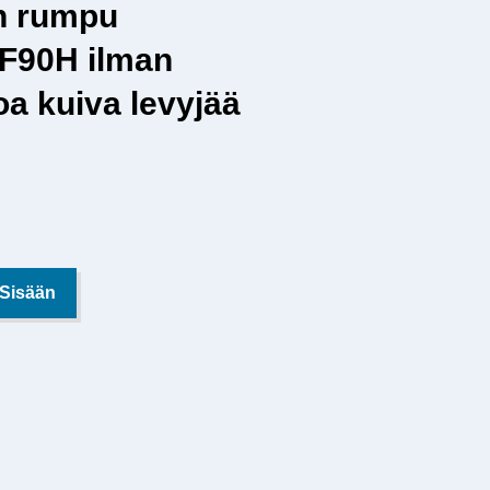
n rumpu
90H ilman
a kuiva levyjää
 Sisään