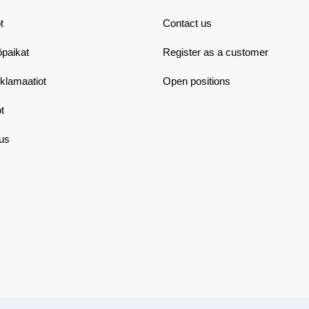
t
Contact us
öpaikat
Register as a customer
eklamaatiot
Open positions
t
aus