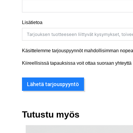
Lisätietoa
Käsittelemme tarjouspyynnöt mahdollisimman nopeas
Kiireellisissä tapauksissa voit ottaa suoraan yhteyt
Lähetä tarjouspyyntö
Tutustu myös