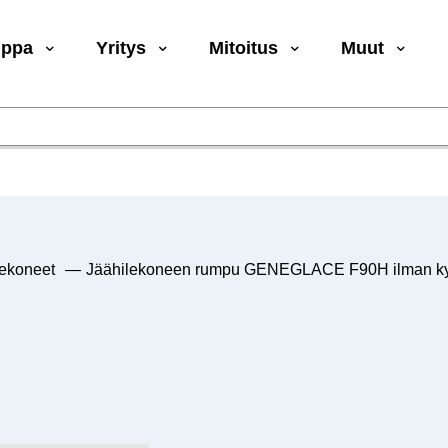
uppa
Yritys
Mitoitus
Muut
lekoneet
—
Jäähilekoneen rumpu GENEGLACE F90H ilman kyl